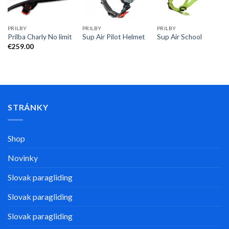
PRILBY
PRILBY
PRILBY
Prilba Charly No limit
Sup Air Pilot Helmet
Sup Air School
€
259.00
STRÁNKY
Shop
Novinky
Slovak paragliding
Slovak paragliding
Slovak paragliding