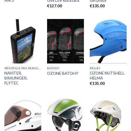
AIR 3
GIN Lite Rucksack
Gin prilby
€
127.00
€
135.00
PRÍSTROJE PRE PARAGLIDING
BATOHY
PRILBY
NAVITER,
OZONE NUTSHELL
OZONE BATOHY
BRAUNIGER,
HELMA
FLYTEC
€
135.00