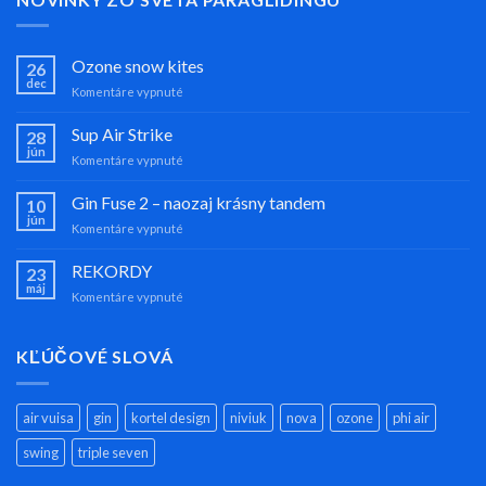
Ozone snow kites
26
dec
na
Komentáre vypnuté
Ozone
snow
Sup Air Strike
28
kites
jún
na
Komentáre vypnuté
Sup
Air
Gin Fuse 2 – naozaj krásny tandem
10
Strike
jún
na
Komentáre vypnuté
Gin
Fuse
REKORDY
23
2
máj
na
Komentáre vypnuté
–
REKORDY
naozaj
krásny
KĽÚČOVÉ SLOVÁ
tandem
air vuisa
gin
kortel design
niviuk
nova
ozone
phi air
swing
triple seven