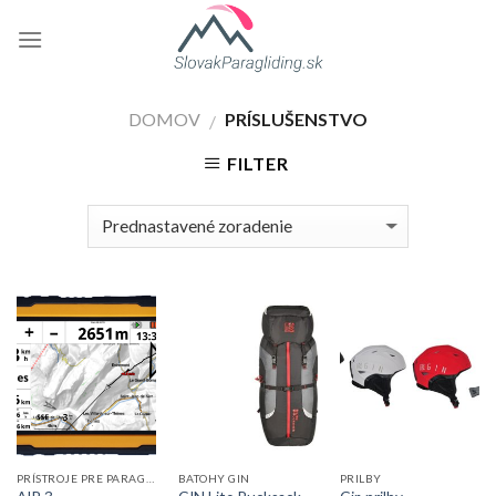
Skip
to
content
DOMOV
PRÍSLUŠENSTVO
/
FILTER
PRÍSTROJE PRE PARAGLIDING
BATOHY GIN
PRILBY