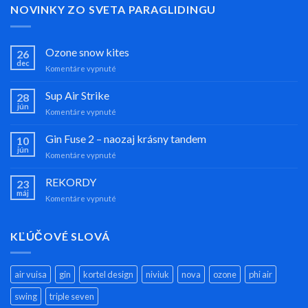
NOVINKY ZO SVETA PARAGLIDINGU
Ozone snow kites
26
dec
na
Komentáre vypnuté
Ozone
snow
Sup Air Strike
28
kites
jún
na
Komentáre vypnuté
Sup
Air
Gin Fuse 2 – naozaj krásny tandem
10
Strike
jún
na
Komentáre vypnuté
Gin
Fuse
REKORDY
23
2
máj
na
Komentáre vypnuté
–
REKORDY
naozaj
krásny
KĽÚČOVÉ SLOVÁ
tandem
air vuisa
gin
kortel design
niviuk
nova
ozone
phi air
swing
triple seven