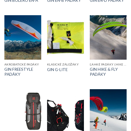
GIN BOLERO EN-A
GIN EN-B PADÁKY
GIN EN-D PADÁKY
AKROBATICKÉ PADÁKY
KLASICKÉ ZÁLOŽÁKY
ĽAHKÉ PADÁKY (HIKE & FLY)
GIN FREESTYLE
GIN HIKE & FLY
GIN G-LITE
PADÁKY
PADÁKY