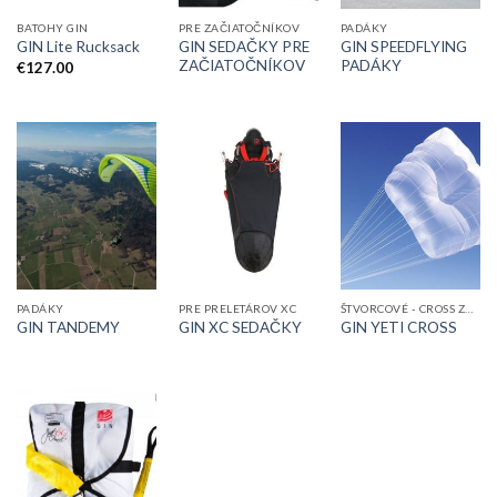
BATOHY GIN
PRE ZAČIATOČNÍKOV
PADÁKY
GIN SEDAČKY PRE
GIN SPEEDFLYING
GIN Lite Rucksack
ZAČIATOČNÍKOV
PADÁKY
€
127.00
PADÁKY
PRE PRELETÁROV XC
ŠTVORCOVÉ - CROSS ZÁLOŽÁKY
GIN TANDEMY
GIN XC SEDAČKY
GIN YETI CROSS