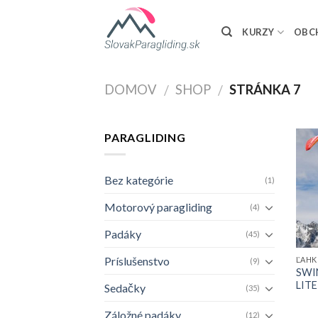
Skip
to
KURZY
OBC
content
DOMOV
SHOP
STRÁNKA 7
/
/
PARAGLIDING
Bez kategórie
(1)
Motorový paragliding
(4)
Padáky
(45)
Príslušenstvo
(9)
SWI
LITE
Sedačky
(35)
Záložné padáky
(12)