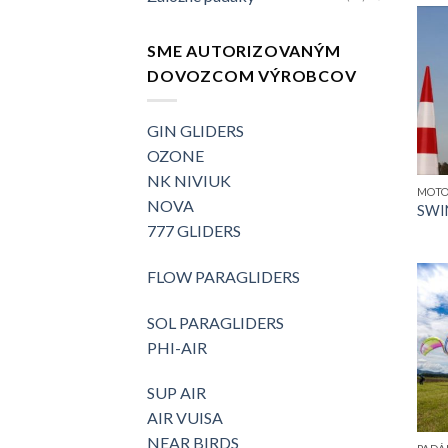
SME AUTORIZOVANÝM
DOVOZCOM VÝROBCOV
GIN GLIDERS
OZONE
NK NIVIUK
MOTO
NOVA
SWI
777 GLIDERS
FLOW PARAGLIDERS
SOL PARAGLIDERS
PHI-AIR
SUP AIR
AIR VUISA
NEAR BIRDS