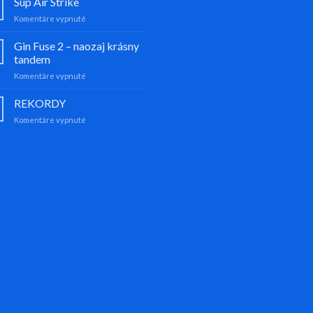
Sup Air Strike
kites
na
Komentáre vypnuté
Sup
Air
Gin Fuse 2 – naozaj krásny
Strike
tandem
na
Komentáre vypnuté
Gin
Fuse
REKORDY
2
na
Komentáre vypnuté
–
REKORDY
naozaj
krásny
tandem