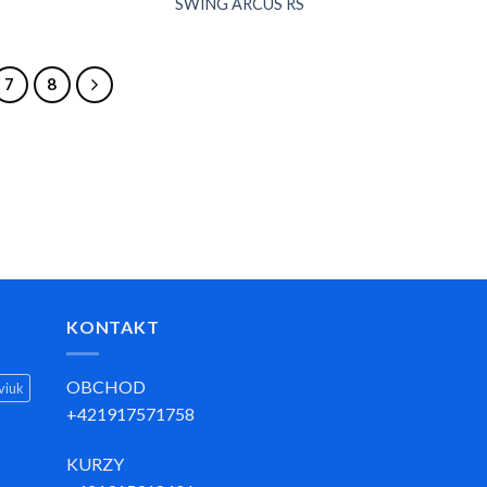
SWING ARCUS RS
7
8
KONTAKT
OBCHOD
viuk
+421917571758
KURZY