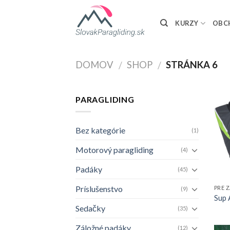
Skip
to
KURZY
OBC
content
DOMOV
SHOP
STRÁNKA 6
/
/
PARAGLIDING
Bez kategórie
(1)
Motorový paragliding
(4)
Padáky
(45)
Príslušenstvo
PRE 
(9)
Sup A
Sedačky
(35)
Záložné padáky
(12)