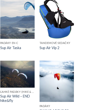
PADÁKY EN-C
TANDEMOVÉ SEDAČKY
Sup Air Taska
Sup Air Vip 2
ĽAHKÉ PADÁKY (HIKE & FLY)
Sup Air Wild – END
hike&fly
PADÁKY