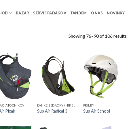
HOD
BAZAR
SERVIS PADÁKOV
TANDEM
O NÁS
NOVINKY
Showing 76–90 of 106 results
ZAČIATOČNÍKOV
ĽAHKÉ SEDAČKY (HIKE & FLY)
PRILBY
ir Pixair
Sup Air Radical 3
Sup Air School