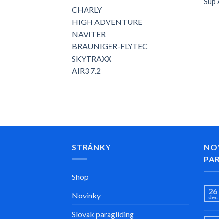
Sup 
CHARLY
HIGH ADVENTURE
NAVITER
BRAUNIGER-FLYTEC
SKYTRAXX
AIR3 7.2
STRÁNKY
NO
PA
Shop
26
Novinky
dec
Slovak paragliding