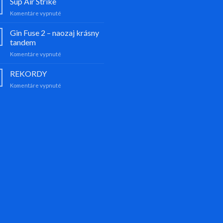
Sup Air Strike
kites
na
Komentáre vypnuté
Sup
Air
Gin Fuse 2 – naozaj krásny
Strike
tandem
na
Komentáre vypnuté
Gin
Fuse
REKORDY
2
na
Komentáre vypnuté
–
REKORDY
naozaj
krásny
tandem