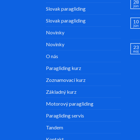
28
jún
Slovak paragliding
Slovak paragliding
10
jún
Novinky
Novinky
23
máj
O nás
Paragliding kurz
Zoznamovací kurz
Základný kurz
Motorový paragliding
Paragliding servis
Tandem
Kontakt