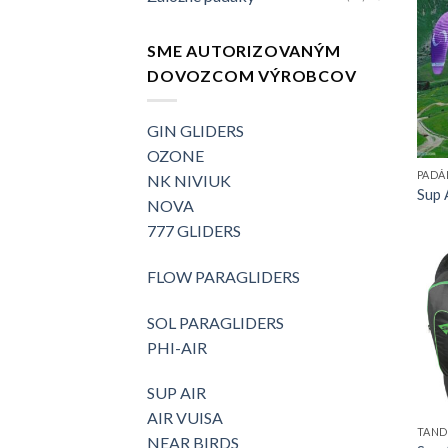
SME AUTORIZOVANÝM
DOVOZCOM VÝROBCOV
GIN GLIDERS
OZONE
PADÁ
NK NIVIUK
Sup 
NOVA
777 GLIDERS
FLOW PARAGLIDERS
SOL PARAGLIDERS
PHI-AIR
SUP AIR
AIR VUISA
TAND
NEAR BIRDS