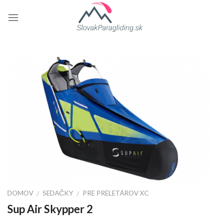
Skip
to
content
DOMOV
SEDAČKY
PRE PRELETÁROV XC
/
/
Sup Air Skypper 2