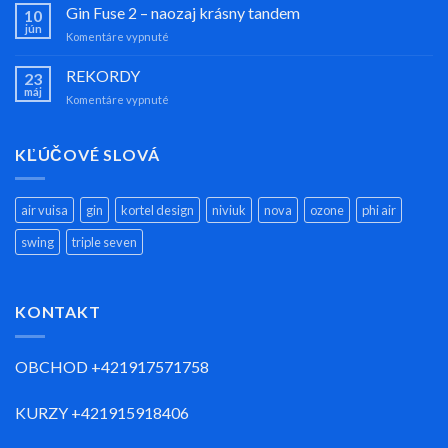
Air
Gin Fuse 2 – naozaj krásny tandem
10
Strike
jún
na
Komentáre vypnuté
Gin
Fuse
REKORDY
23
2
máj
na
Komentáre vypnuté
–
REKORDY
naozaj
krásny
KĽÚČOVÉ SLOVÁ
tandem
air vuisa
gin
kortel design
niviuk
nova
ozone
phi air
swing
triple seven
KONTAKT
OBCHOD +421917571758
KURZY +421915918406