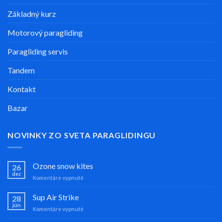
Základný kurz
Motorový paragliding
Paragliding servis
Tandem
Kontakt
Bazar
NOVINKY ZO SVETA PARAGLIDINGU
Ozone snow kites
26
dec
na
Komentáre vypnuté
Ozone
snow
Sup Air Strike
28
kites
jún
na
Komentáre vypnuté
Sup