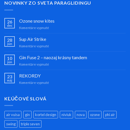
NOVINKY ZO SVETA PARAGLIDINGU
Ozone snow kites
26
dec
na
Komentáre vypnuté
Ozone
snow
Sup Air Strike
28
kites
jún
na
Komentáre vypnuté
Sup
Air
Gin Fuse 2 – naozaj krásny tandem
10
Strike
jún
na
Komentáre vypnuté
Gin
Fuse
REKORDY
23
2
máj
na
Komentáre vypnuté
–
REKORDY
naozaj
krásny
KĽÚČOVÉ SLOVÁ
tandem
air vuisa
gin
kortel design
niviuk
nova
ozone
phi air
swing
triple seven