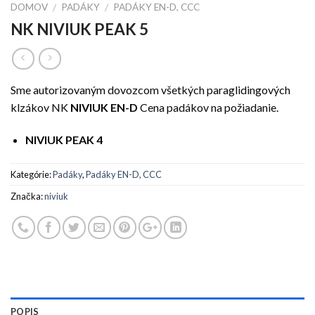
DOMOV
PADÁKY
PADÁKY EN-D, CCC
/
/
NK NIVIUK PEAK 5
Sme autorizovaným dovozcom všetkých paraglidingových
klzákov NK
NIVIUK EN-D
Cena padákov na požiadanie.
NIVIUK PEAK 4
Kategórie:
Padáky
,
Padáky EN-D, CCC
Značka:
niviuk
POPIS