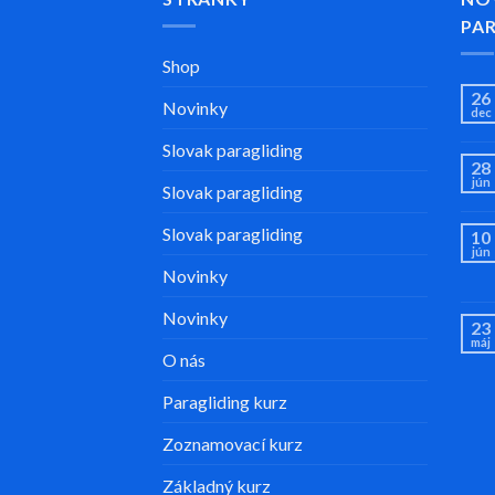
PA
Shop
26
Novinky
dec
Slovak paragliding
28
jún
Slovak paragliding
Slovak paragliding
10
jún
Novinky
Novinky
23
máj
O nás
Paragliding kurz
Zoznamovací kurz
Základný kurz