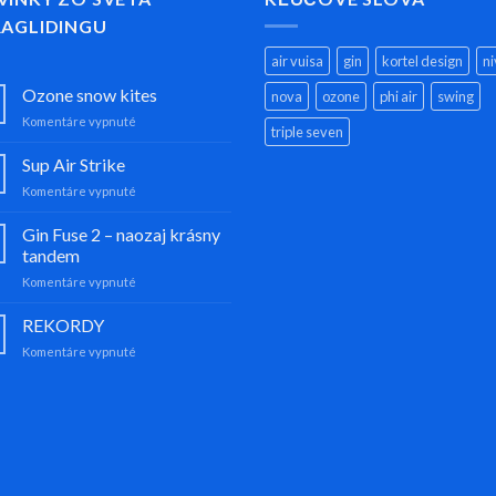
RAGLIDINGU
air vuisa
gin
kortel design
ni
Ozone snow kites
nova
ozone
phi air
swing
na
Komentáre vypnuté
triple seven
Ozone
snow
Sup Air Strike
kites
na
Komentáre vypnuté
Sup
Air
Gin Fuse 2 – naozaj krásny
Strike
tandem
na
Komentáre vypnuté
Gin
Fuse
REKORDY
2
na
Komentáre vypnuté
–
REKORDY
naozaj
krásny
tandem