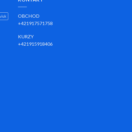
OBCHOD
viuk
+421917571758
KURZY
+421915918406